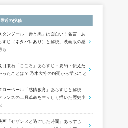
最近の投稿
スタンダール「赤と黒」は面白い！名言・あ
らすじ（ネタバレあり）と解説。映画版の感
想も
夏目漱石「こころ」あらすじ・要約・伝えた
かったことは？ 乃木大将の殉死から学ぶこと
フローベール「感情教育」あらすじと解説
フランスの二月革命を生々しく描いた歴史小
説
映画「セザンヌと過ごした時間」あらすじ