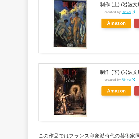
制作 (上) (岩波文
created by
Rinker
Amazon
制作 (下) (岩波文
created by
Rinker
Amazon
この作品ではフランス印象派時代の芸術家