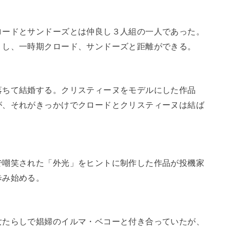
ロードとサンドーズとは仲良し３人組の一人であった。
りし、一時期クロード、サンドーズと距離ができる。
落ちて結婚する。クリスティーヌをモデルにした作品
が、それがきっかけでクロードとクリスティーヌは結ば
で嘲笑された「外光」をヒントに制作した作品が投機家
歩み始める。
女たらしで娼婦のイルマ・ベコーと付き合っていたが、