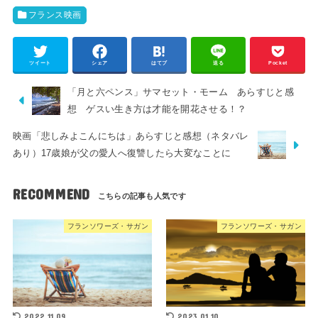
フランス映画
ツイート
シェア
はてブ
送る
Pocket
「月と六ペンス」サマセット・モーム あらすじと感
想 ゲスい生き方は才能を開花させる！？
映画「悲しみよこんにちは」あらすじと感想（ネタバレ
あり）17歳娘が父の愛人へ復讐したら大変なことに
RECOMMEND
フランソワーズ・サガン
フランソワーズ・サガン
2022.11.09
2023.01.10