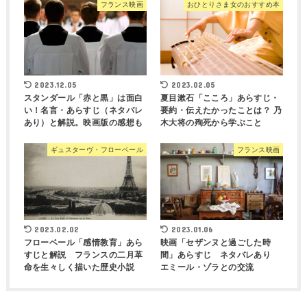
フランス映画
おひとりさま女のおすすめ本
2023.12.05
2023.02.05
スタンダール「赤と黒」は面白
夏目漱石「こころ」あらすじ・
い！名言・あらすじ（ネタバレ
要約・伝えたかったことは？ 乃
あり）と解説。映画版の感想も
木大将の殉死から学ぶこと
ギュスターヴ・フローベール
フランス映画
2023.02.02
2023.01.06
フローベール「感情教育」あら
映画「セザンヌと過ごした時
すじと解説 フランスの二月革
間」あらすじ ネタバレあり
命を生々しく描いた歴史小説
エミール・ゾラとの交流