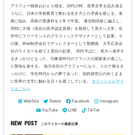
アラフォー独身おひとり様女。10代の時、世界文学を読み漁る
うちに、日本の学校教育で教わる生き方との矛盾を感じる。進
路に悩み、高校の普通科を１年で中退。 通信制高校に編入し、
同時に大検（現在の高卒認定資格）を取得して美大へ入学。在
学中にフリーランスのグラフィックデザイナーとして起業。そ
の後、Web制作会社でディレクターとして勤務後、大手広告会
社のライターを経て２度目の起業。 30代半ばに、美大へ進学す
るきっかけとなった、印象派時代のフランスの画家達が過ごし
た聖地を旅する。 地方在住のアラフォーになり、コロナ禍をき
っかけに、学生時代からの夢であった、知的探究心の向くまま
に世界の文学に触れる日々を過ごしている。
オフィシャルサイ
トはこちら
NEW POST