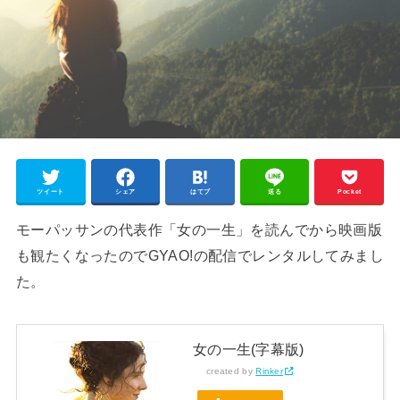
ツイート
シェア
はてブ
送る
Pocket
モーパッサンの代表作「女の一生」を読んでから映画版
も観たくなったのでGYAO!の配信でレンタルしてみまし
た。
女の一生(字幕版)
created by
Rinker