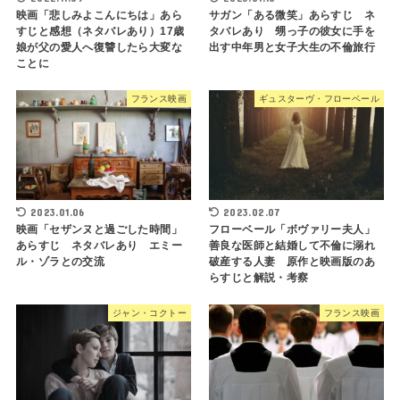
映画「悲しみよこんにちは」あら
サガン「ある微笑」あらすじ ネ
すじと感想（ネタバレあり）17歳
タバレあり 甥っ子の彼女に手を
娘が父の愛人へ復讐したら大変な
出す中年男と女子大生の不倫旅行
ことに
フランス映画
ギュスターヴ・フローベール
2023.01.06
2023.02.07
映画「セザンヌと過ごした時間」
フローベール「ボヴァリー夫人」
あらすじ ネタバレあり エミー
善良な医師と結婚して不倫に溺れ
ル・ゾラとの交流
破産する人妻 原作と映画版のあ
らすじと解説・考察
ジャン・コクトー
フランス映画