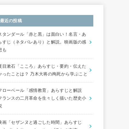
最近の投稿
スタンダール「赤と黒」は面白い！名言・あ
らすじ（ネタバレあり）と解説。映画版の感
想も
夏目漱石「こころ」あらすじ・要約・伝えた
かったことは？ 乃木大将の殉死から学ぶこと
フローベール「感情教育」あらすじと解説
フランスの二月革命を生々しく描いた歴史小
説
映画「セザンヌと過ごした時間」あらすじ