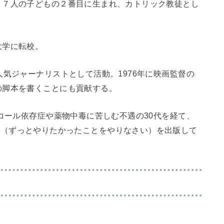
、７人の子どもの２番目に生まれ、カトリック教徒とし
大学に転校。
人気ジャーナリストとして活動。1976年に映画監督の
の脚本を書くことにも貢献する。
ルコール依存症や薬物中毒に苦しむ不遇の30代を経て、
’s Way」（ずっとやりたかったことをやりなさい）を出版して