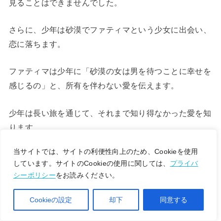
見ることはできませんでした。
さらに、少年は砂漠でファティマという少女に出会い、
恋に落ちます。
ファティマは少年に「砂漠の女は男を待つことに幸せを
感じるの」と、所有を伴わない愛を伝えます。
少年は長い旅を通じて、それまで知り得なかった愛を知
ります。
当サイトでは、サイトの利便性向上のため、Cookieを使用
宝物を見つけた少年は、再び砂漠のファティマのもとへ
しています。サイトのCookieの使用に関しては、
プライバ
向かうでしょう。
シーポリシー
をお読みください。
そしてファティマを探して、また数々の試練を乗り越え
Cookieの設定
却下
同意する
ると予想されます。